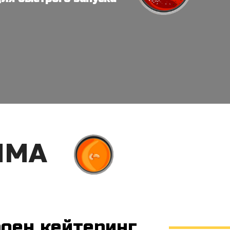
ММА
роен кейтеринг