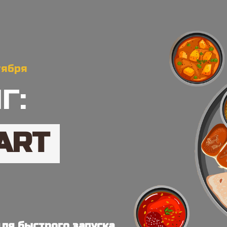
тября
Г:
ART
ля быстрого запуска